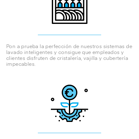
Pon a
prueba la perfección
de nuestros sistemas de
lavado inteligentes y consigue que empleados y
clientes disfruten de cristalería, vajilla y cubertería
impecables.