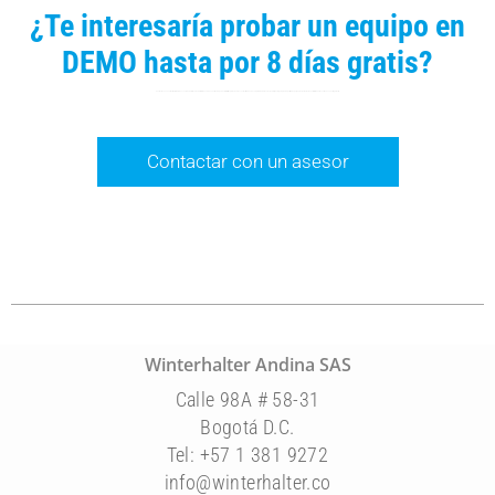
¿Te interesaría probar un equipo en
DEMO hasta por 8 días gratis?
Contacta con nosotros y te explicaremos con todo detalle cómo disfrutar de una de nuestras máquinas lavavajillas profesionales con facilidades de compra. Prueba la solución inteligente y comprueba por ti mismo por qué los restaurantes estrella Michelin confían en nuestra garantía.
Contactar con un asesor
Winterhalter Andina SAS
Calle 98A # 58-31
Bogotá D.C.
Tel: +57 1 381 9272
info@winterhalter.co