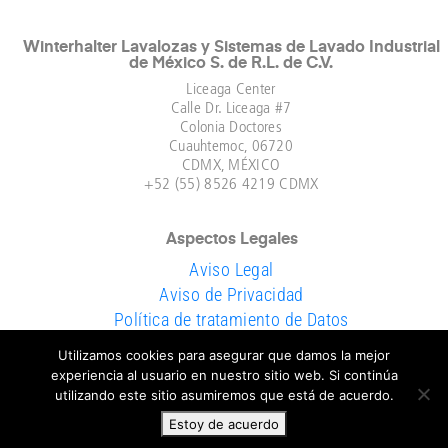
Winterhalter Lavalozas y Sistemas de Lavado Industrial
de México S. de R.L. de C.V.​
Liceaga Center
Calle Dr. Liceaga #7
Colonia Doctores
Cuauhtemoc, 06720
CDMX, MÉXICO
+52 (55) 8526 4219 CDMX
Aspectos Legales
Aviso Legal
Aviso de Privacidad
Política de tratamiento de Datos
Utilizamos cookies para asegurar que damos la mejor
¡Síguenos en Redes Sociales!​
experiencia al usuario en nuestro sitio web. Si continúa
utilizando este sitio asumiremos que está de acuerdo.
Estoy de acuerdo