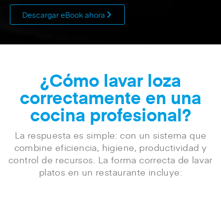
Descargar eBook ahora
¿Cómo lavar loza
correctamente en una
cocina profesional?
La respuesta es simple: con un sistema que
combine
eficiencia
,
higiene
,
productividad
y
control de recursos
.
La forma correcta de lavar
platos en un restaurante incluye: