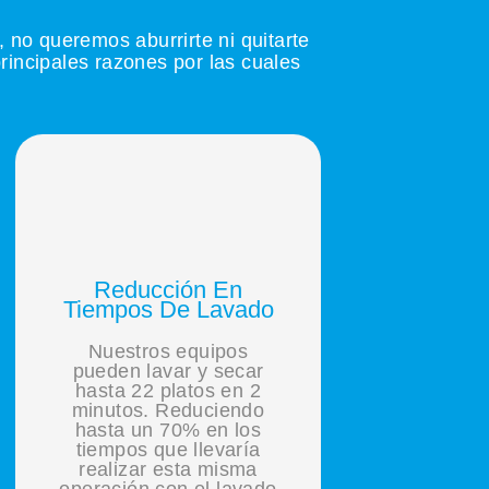
 no queremos aburrirte ni quitarte
incipales razones por las cuales
Reducción En
Tiempos De Lavado
Nuestros equipos
pueden lavar y secar
hasta 22 platos en 2
minutos. Reduciendo
hasta un 70% en los
tiempos que llevaría
realizar esta misma
operación con el lavado