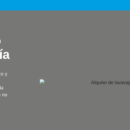
o
ía
co y
da
n no