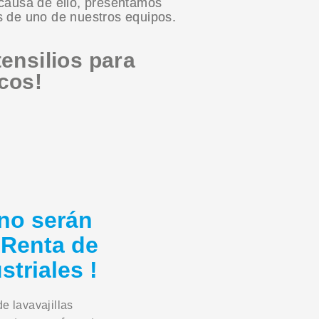
 causa de ello, presentamos
s de uno de nuestros equipos.
tensilios para
cos!
 no serán
 Renta de
striales !
e lavavajillas