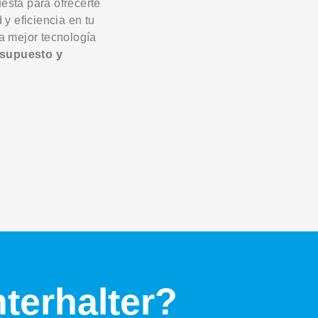
esta para ofrecerte
 y eficiencia en tu
la mejor tecnología
esupuesto y
nterhalter?