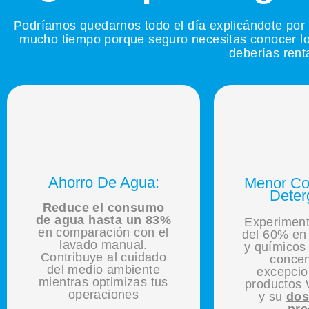
Podríamos quedarnos todo el día explicándote por q
mucho tiempo porque seguro necesitas conocer los
deberías renta
Ahorro De Agua:
Menor C
Deter
Reduce el consumo
de agua hasta un 83%
Experiment
en comparación con el
del 60% en
lavado manual.
y químicos 
Contribuye al cuidado
concen
del medio ambiente
excepcio
mientras optimizas tus
productos 
operaciones
y su
dos
pre