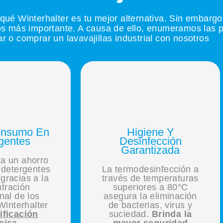
ué Winterhalter es tu mejor alternativa. Sin embargo,
 más importante. A causa de ello, enumeramos las pr
r o comprar un lavavajillas industrial con nosotros
onsumo En
Higiene Y
gentes
Desinfección
Garantizada
a un ahorro
 detergentes
La termodesinfección a
gracias a la
través de temperaturas
tración
superiores a 80°C
nal de los
asegura la eliminación
Winterhalter
de bacterias, virus y
ificación
suciedad.
Brinda la
cisa
mayor seguridad