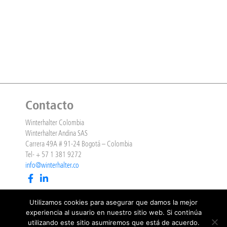
Contacto
Winterhalter Colombia
Winterhalter Andina SAS
Carrera 49A # 91-24 Bogotá – Colombia
Tel- + 57 1 381 9272
info@winterhalter.co
Aviso Legal
Utilizamos cookies para asegurar que damos la mejor
experiencia al usuario en nuestro sitio web. Si continúa
utilizando este sitio asumiremos que está de acuerdo.
Aviso Legal, Política de Privacidad y Política de Cookies